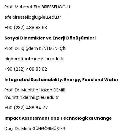
Prof. Mehmet Efe BİRESSELİOĞLU
efe.biresselioglu@ieu.edu.tr
+90 (232) 488 83 63
Sosyal Dinamikler ve Enerji Dönüşümleri
Prof. Dr. Çiğdem KENTMEN-ÇİN
cigdem.kentmen@ieu.edu.tr
+90 (232) 488 83 82
Integrated Sustainability: Energy, Food and Water
Prof. Dr. Muhittin Hakan DEMİR
muhittin.demir@ieu.edu.tr
+90 (232) 488 84 77
Impact Assessment and Technological Change
Doç. Dr. Mine GÜNGÖRMÜŞLER