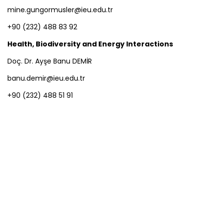
mine.gungormusler@ieu.edu.tr
+90 (232) 488 83 92
Health, Biodiversity and Energy Interactions
Doç. Dr. Ayşe Banu DEMİR
banu.demir@ieu.edu.tr
+90 (232) 488 51 91