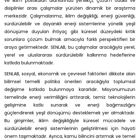
ve iklim politikaları alanlarında yenilikçi, çözüm odaklı ve
disiplinler arası çalışmalar yürüten dinamik bir araştırma
merkezidir. Çalışmalarımız, iklim değişikliği, enerji güvenliği,
sürdürülebilir ve dayanıklı enerji sistemlerine yönelik yeşil
dönüşüme duyulan ihtiyaç gibi küresel düzeydeki kritik
sorunlara çözüm bulmak amacıyla farklı perspektifleri bir
araya getirmektedir. SENLAB, bu çalışmalar aracılığıyla yerel,
yerel ve uluslararası sürdürülebilir kalkınma hedeflerine
katkıda bulunmaktadır.
SENLAB, sosyal, ekonomik ve çevresel faktörleri dikkate alan
bilimsel temelli politika önerileri aracılığıyla toplumsal
değişime katkıda bulunmaya kararlıdır. Misyonumuzun
temelinde enerji verimliliğini arttırarak, temiz teknolojilerin
gelişimine katkı sunarak ve enerji bağımsızlığını
güçlendirerek yeşil dönüşümü desteklemek yer almaktadır.
Bu girişimler, iklim değişikliğiyle küresel mücadele ve
sürdürülebilir enerji sistemlerinin geliştirilmesi için hayati
önem taşımaktadır. Ayrıca, kamu bilincini artırmak ve temel