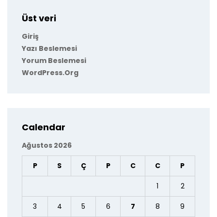
Üst veri
Giriş
Yazı Beslemesi
Yorum Beslemesi
WordPress.org
Calendar
Ağustos 2026
P
S
Ç
P
C
C
P
1
2
3
4
5
6
7
8
9